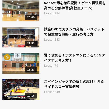
5on5の形を徹底記憶！ゲーム再現度を
高める分解練習(高校生チーム)
Lesson234
20:09
試合DVDでガチンコ分析！バスケット
で超重要な戦略・遂行の考え方
Lesson233
21:51
賢く攻める！ポストマンによる５:５ア
イデアと考え方！
Lesson79
13:23
スペインピックでの騙しの駆け引き＆
サイドスロー実演解説
Lesson249
10:16