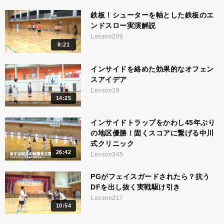
鉄板！シューターを軸とした鉄板のエ
ンドスロー実演解説
Lesson209
8:21
インサイドを絡めた効果的なオフェン
スアイデア
Lesson29
14:25
インサイドトラップをかわし45年ぶり
の地区優勝！固くスコアに繋げる中川
式クリニック
26:42
Lesson345
PGがフェイスガードされたら？抗う
DFを出し抜く実戦駆け引き
Lesson217
10:54