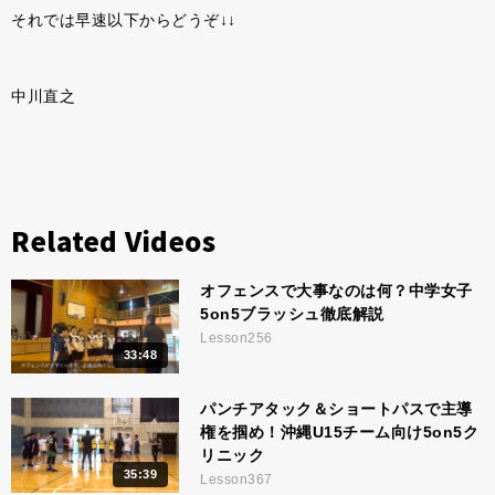
それでは早速以下からどうぞ↓↓
中川直之
Related Videos
オフェンスで大事なのは何？中学女子
5on5ブラッシュ徹底解説
Lesson256
33:48
パンチアタック＆ショートパスで主導
権を掴め！沖縄U15チーム向け5on5ク
リニック
35:39
Lesson367