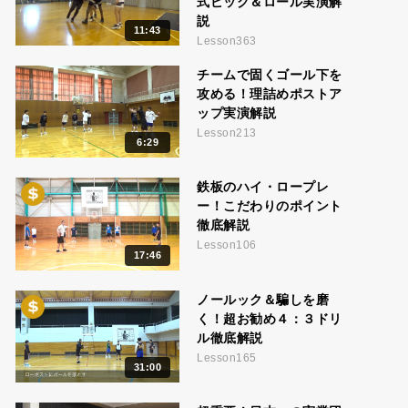
式ピック＆ロール実演解
説
11:43
Lesson363
チームで固くゴール下を
攻める！理詰めポストア
ップ実演解説
Lesson213
6:29
鉄板のハイ・ロープレ
ー！こだわりのポイント
徹底解説
Lesson106
17:46
ノールック＆騙しを磨
く！超お勧め４：３ドリ
ル徹底解説
Lesson165
31:00