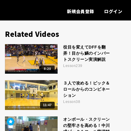
新規会員登録
ログイン
Related Videos
役目を変えてDFFを翻
弄！目から鱗のインバー
トスクリーン実演解説
Lesson239
8:20
３人で攻める！ピック＆
ロールからのコンビネー
ション
Lesson38
11:47
オンボール・スクリーン
の堅牢さを高める！中川