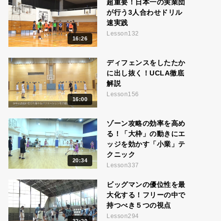
超重要！日本一の実業団
が行う3人合わせドリル
速実践
Lesson132
16:26
ディフェンスをしたたか
に出し抜く！UCLA徹底
解説
Lesson156
16:00
ゾーン攻略の効率を高め
る！「大枠」の動きにエ
ッジを効かす「小業」テ
クニック
20:34
Lesson337
ビッグマンの優位性を最
大化する！フリーの中で
持つべき５つの視点
Lesson294
32:20